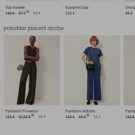
Top
Haydee
Scarpine
Ceza
Orecc
145 €
87 €
85 €
265 €
95 €
potrebbe piacerti anche
Pantaloni
Provenco
Pantaloni
Aldricks
Panta
195 €
97,50 €
90 €
165 €
99 €
95 €
165 €