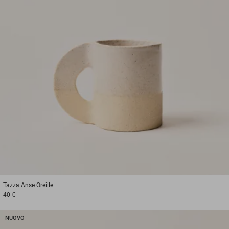
1
2
3
Tazza
Anse Oreille
40 €
NUOVO