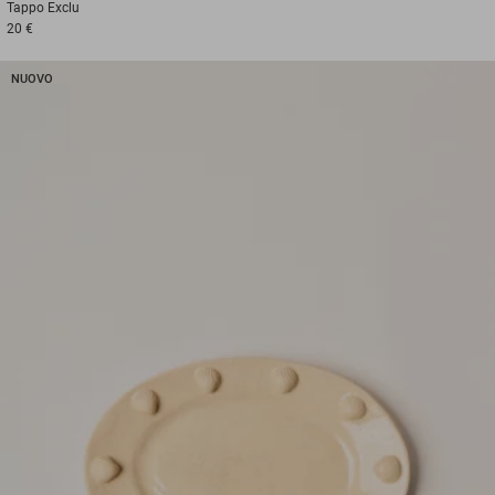
Tappo
Exclu
20 €
NUOVO