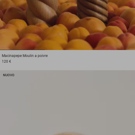
1
2
3
Macinapepe
Moulin a poivre
120 €
NUOVO