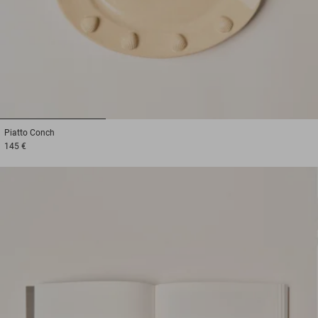
1
2
3
Piatto
Conch
145 €