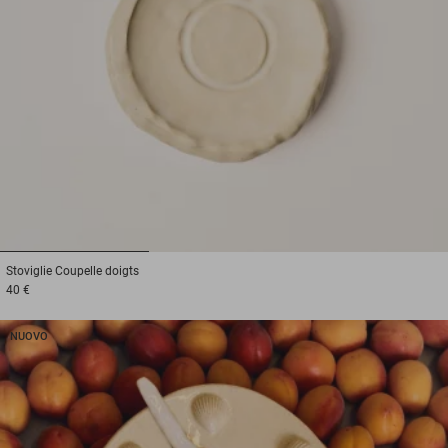
1
2
3
Stoviglie
Coupelle doigts
40 €
NUOVO