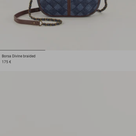
1
2
3
Borsa
Divine braided
175 €