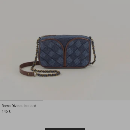
1
2
3
Borsa
Divinou braided
145 €