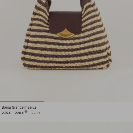
1
2
3
Borsa
Grande maeluz
275 €
220 €
220 €