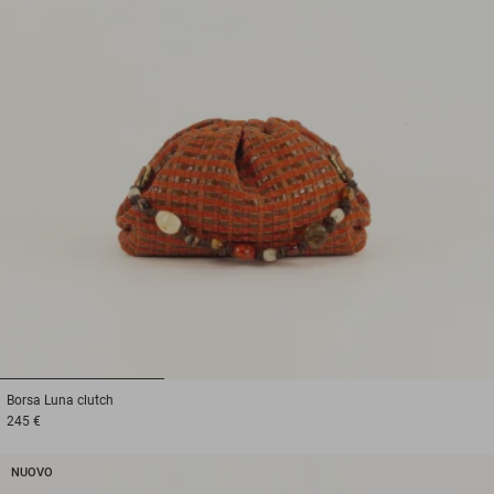
1
2
3
Borsa
Luna clutch
245 €
NUOVO