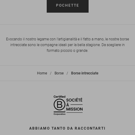
POCHETTE
Evocando il nostro legame con l’artigianalità e il fatto a mano, le nostre borse
intrecciate sono le compagne ideali per la bella stagione. Da scegliere in
formato piccolo o grande.
Home
>
Borse
>
Borse intrecciate
ABBIAMO TANTO DA RACCONTARTI