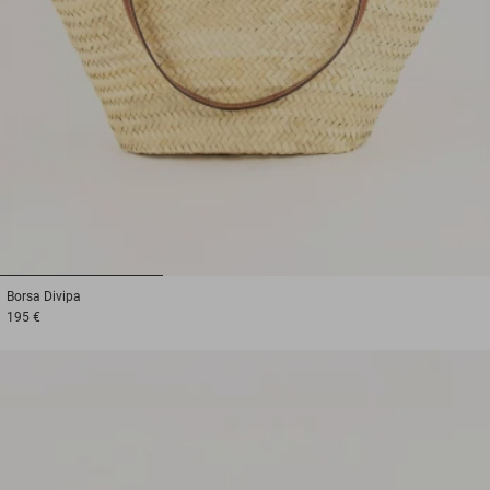
1
2
3
Borsa
Divipa
195 €