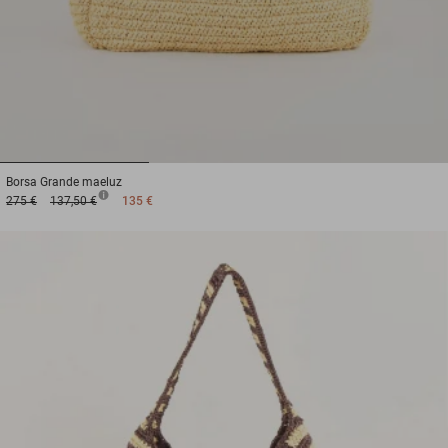
1
2
3
Borsa
Grande maeluz
275 €
137,50 €
135 €