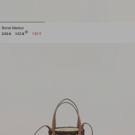
1
2
3
Borsa
Maeluz
245 €
147 €
145 €