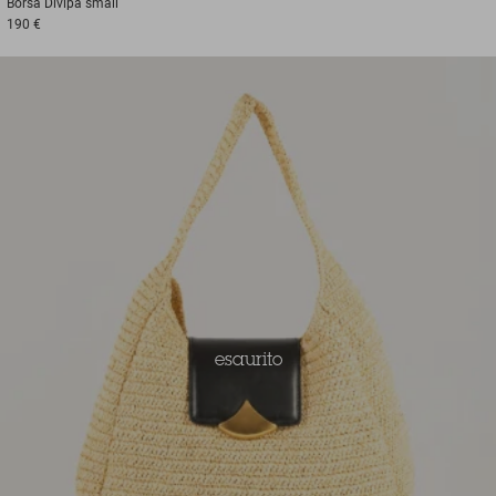
Borsa
Divipa small
190 €
esaurito