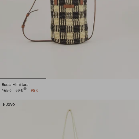
1
2
3
Borsa
Mimi tara
165 €
99 €
95 €
NUOVO