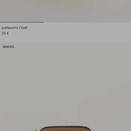
1
2
3
portauovo
Cruet
35 €
NUOVO