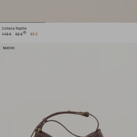
1
2
3
Collana
Neptia
115 €
92 €
85 €
NUOVO