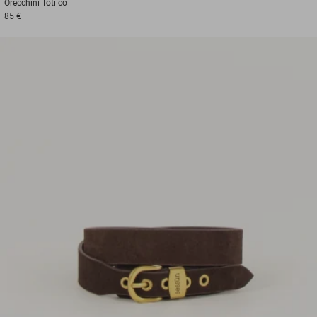
Orecchini
Toti co
85 €