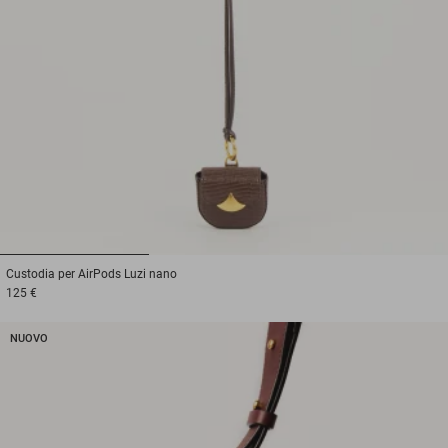
1
2
3
Custodia per AirPods
Luzi nano
125 €
NUOVO