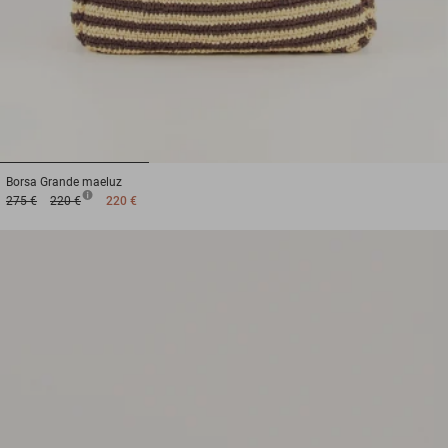
1
2
3
Borsa
Grande maeluz
275 €
220 €
220 €