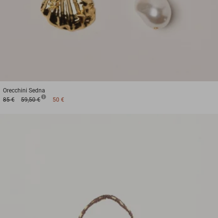
Orecchini
Sedna
85 €
59,50 €
50 €