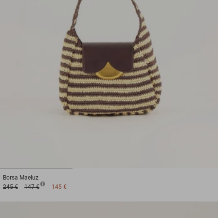
1
2
3
Borsa
Maeluz
245 €
147 €
145 €