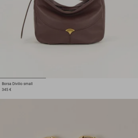
1
2
3
Borsa
Divilio small
345 €