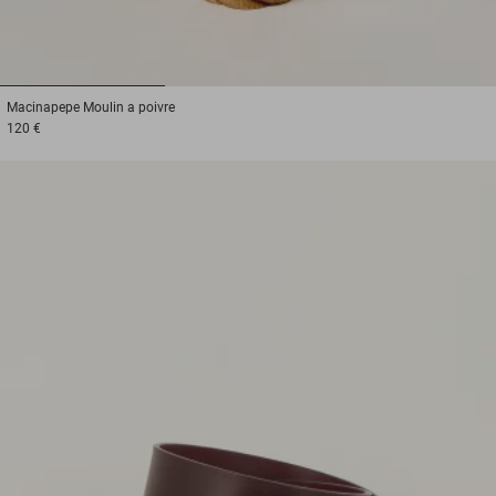
1
2
3
Macinapepe
Moulin a poivre
120 €