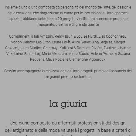
Insieme a una giuria composta da personalità del mondo dell’arte, del design e
della creazione, che ringraziamo di cuore per le loro visioni e i loro approcci
ispiranti, abbiamo selezionato 20 progetti vincitori tra numerose proposte
impegnate, creative e di grande qualità.
Complimenti a Iuli Amazini, Remy Brun & Louise Hurth, Lisa Cochonneau,
Manon Delafoy, Lea Eitan, Laure Forêt, Alice Gerlec, Ana Grajales, Margot
Graziani, Laura Giudice, Chinmayi Kulkarni & Romane Rivière, Pauline Labarthe,
Vital Lainé, Emilie Lay, Marie Matsuura, Mimo Studio, Helena Palmeira, Susana
Requena, Maya Rozier e Clémentine Vigouroux.
Sessùn accompagnerà la realizzazione dei loro progetti prima dell’annuncio dei
tre grandi premi a settembre.
la giuria
Una giuria composta da affermati professionisti del design,
dell’artigianato e della moda valuterà i progetti in base a criteri di