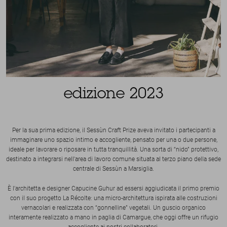
edizione 2023
Per la sua prima edizione, il Sessùn Craft Prize aveva invitato i partecipanti a
immaginare uno spazio intimo e accogliente, pensato per una o due persone,
ideale per lavorare o riposare in tutta tranquillità. Una sorta di “nido” protettivo,
destinato a integrarsi nell'area di lavoro comune situata al terzo piano della sede
centrale di Sessùn a Marsiglia.
È l'architetta e designer Capucine Guhur ad essersi aggiudicata il primo premio
con il suo progetto La Récolte: una micro-architettura ispirata alle costruzioni
vernacolari e realizzata con “gonnelline” vegetali. Un guscio organico
interamente realizzato a mano in paglia di Camargue, che oggi offre un rifugio
accogliente ai nostri collaboratori.