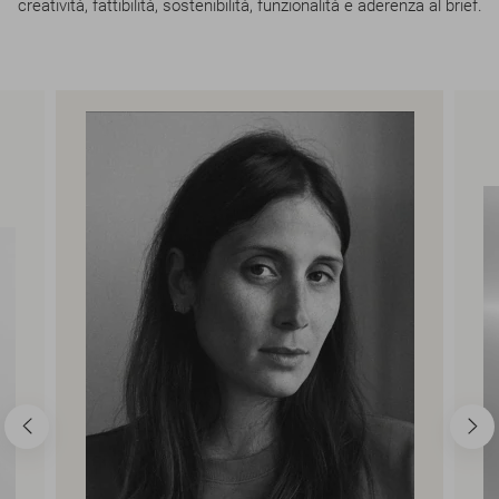
creatività, fattibilità, sostenibilità, funzionalità e aderenza al brief.