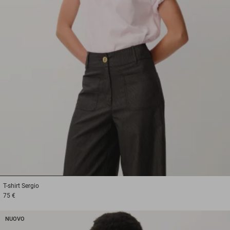
1
2
3
T-shirt
Sergio
75 €
NUOVO