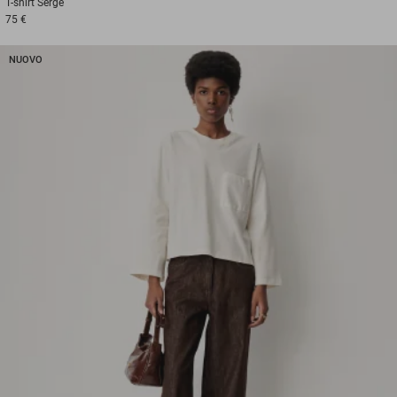
T-shirt
Serge
75 €
NUOVO