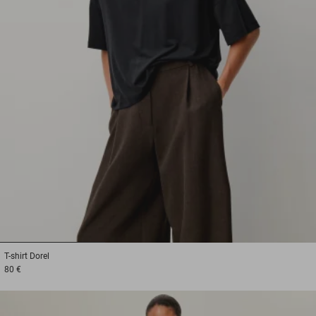
1
2
3
T-shirt
Dorel
80 €