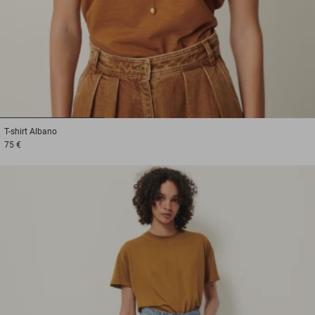
1
2
3
T-shirt
Albano
75 €