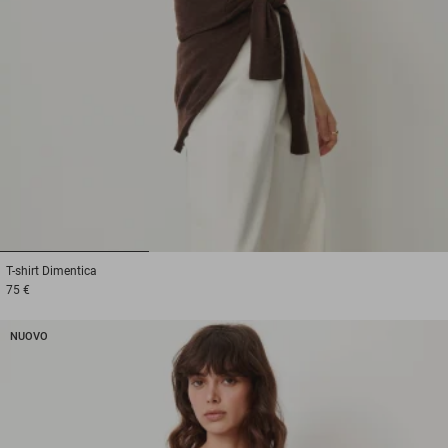
1
2
3
T-shirt
Dimentica
75 €
NUOVO