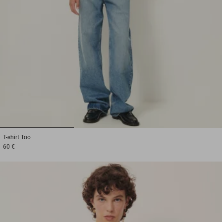
1
2
3
T-shirt
Too
60 €