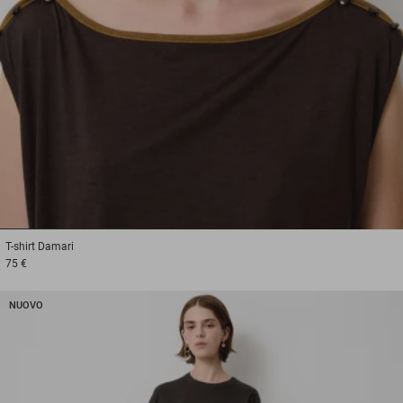
1
2
3
T-shirt
Damari
75 €
NUOVO