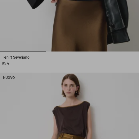
1
2
3
T-shirt
Severiano
85 €
NUOVO