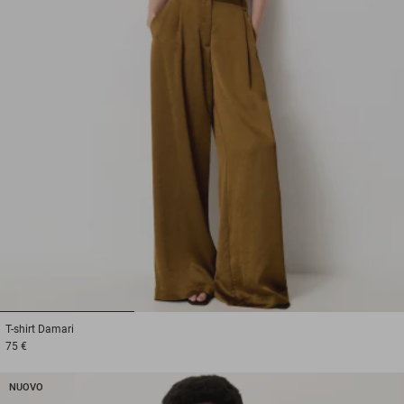
1
2
3
T-shirt
Damari
75 €
NUOVO