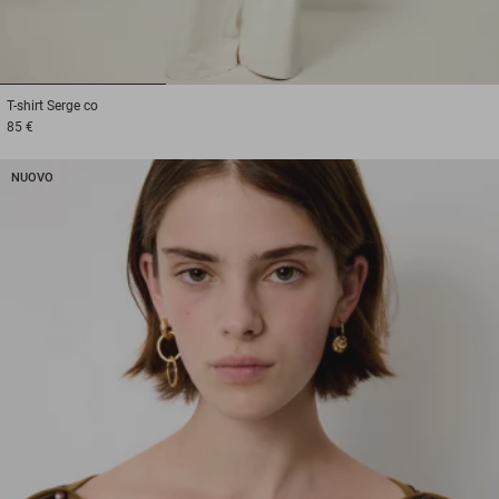
1
2
3
T-shirt
Serge co
85 €
NUOVO