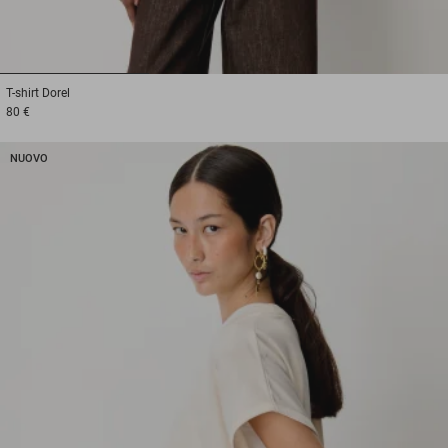
1
2
3
T-shirt
Dorel
80 €
NUOVO