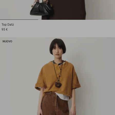
1
2
3
Top
Datz
95 €
NUOVO