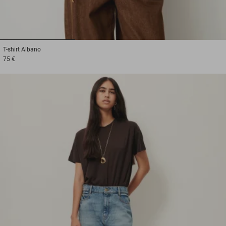
1
2
3
T-shirt
Albano
75 €