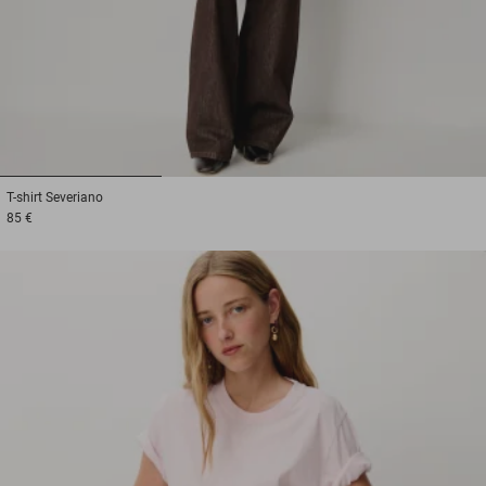
1
2
3
T-shirt
Severiano
85 €