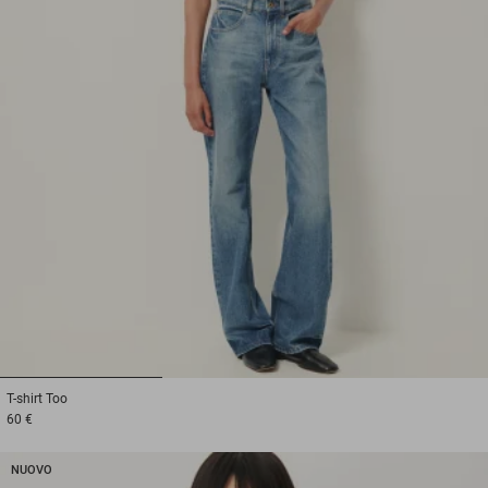
1
2
3
T-shirt
Too
60 €
NUOVO