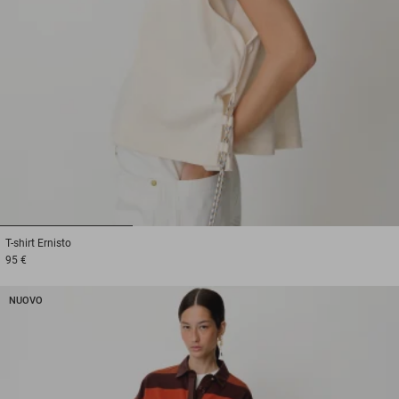
1
2
3
T-shirt
Ernisto
95 €
NUOVO