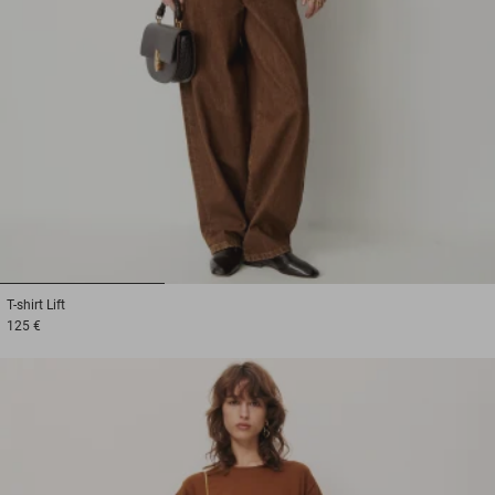
1
2
3
T-shirt
Lift
125 €