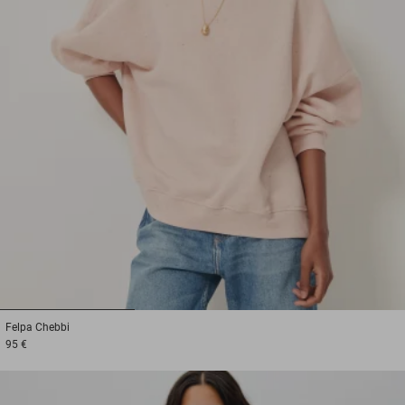
1
2
3
Felpa
Chebbi
95 €