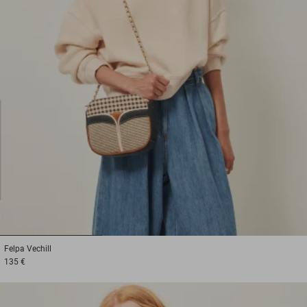
1
2
3
Felpa
Vechill
135 €