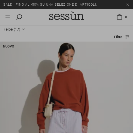
SALDI: FINO AL -50% SU UNA SELEZIONE DI ARTICOLI.
0
Felpe
(17)
Filtra
NUOVO