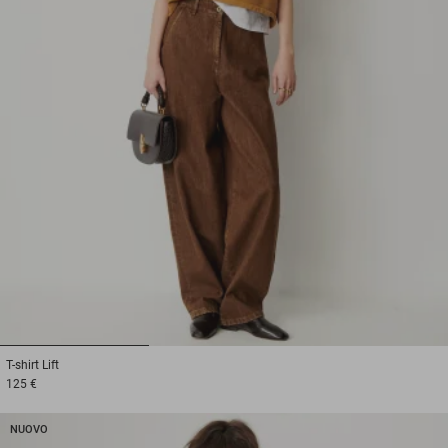
1
2
3
T-shirt
Lift
125 €
NUOVO