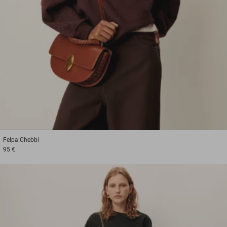
1
2
3
Felpa
Chebbi
95 €