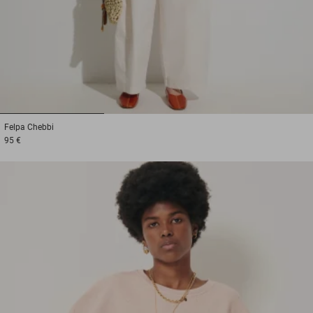
1
2
3
Felpa
Chebbi
95 €