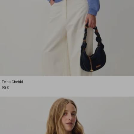
1
2
3
Felpa
Chebbi
95 €