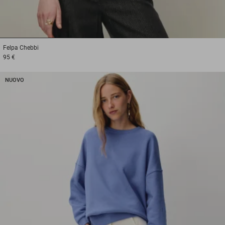
1
2
3
Felpa
Chebbi
95 €
NUOVO