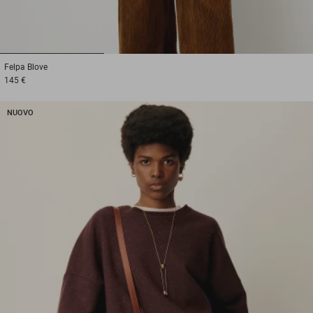
1
2
3
Felpa
Blove
145 €
NUOVO