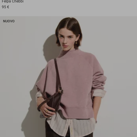
Felpa
Chebbi
95 €
NUOVO