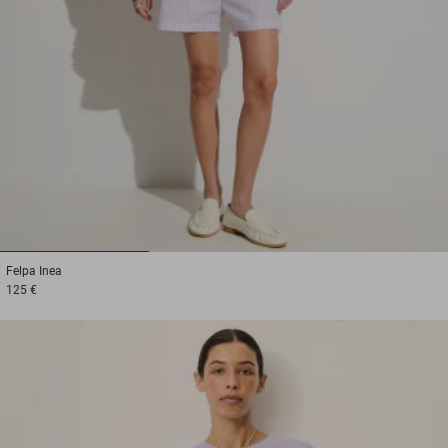
1
2
3
Felpa
Inea
125 €