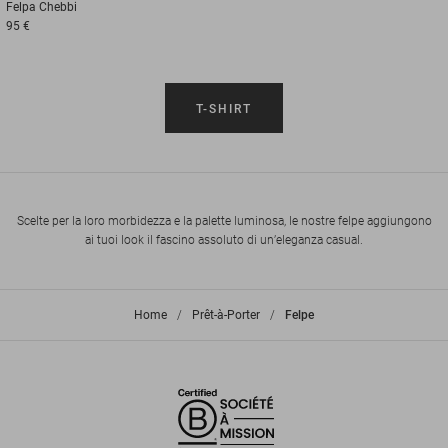
Felpa
Chebbi
95 €
T-SHIRT
Scelte per la loro morbidezza e la palette luminosa, le nostre felpe aggiungono
ai tuoi look il fascino assoluto di un’eleganza casual.
Home
>
Prêt-à-Porter
>
Felpe