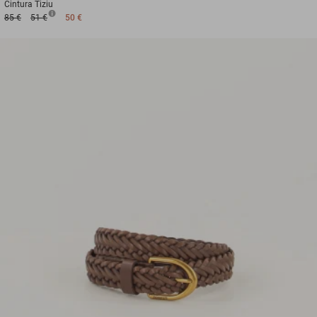
Cintura
Tiziu
85 €
51 €
50 €