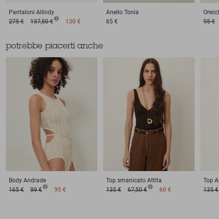
Pantaloni
Allindy
Anello
Tonia
Orecc
275 €
137,50 €
130 €
65 €
95 €
potrebbe piacerti anche
Body
Andrade
Top smanicato
Attita
Top
A
165 €
99 €
95 €
135 €
67,50 €
60 €
135 €