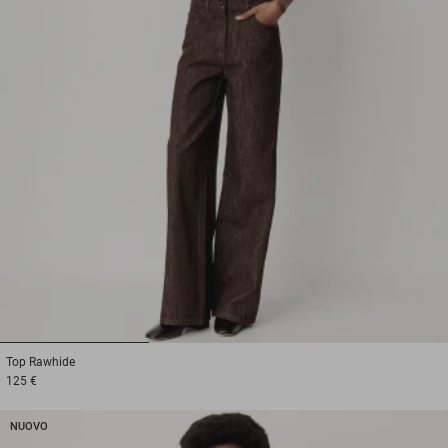
1
2
3
Top
Rawhide
125 €
NUOVO