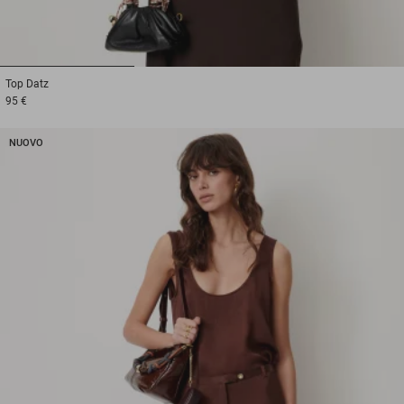
1
2
3
Top
Datz
95 €
NUOVO