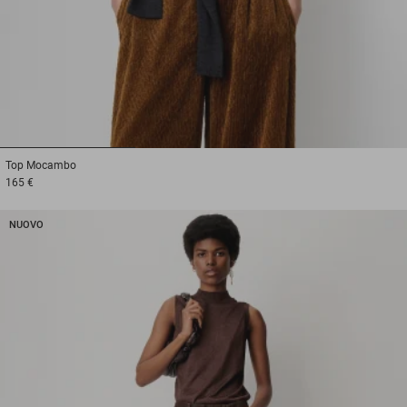
1
2
3
Top
Mocambo
165 €
NUOVO