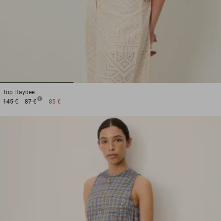
1
2
3
Top
Haydee
145 €
87 €
85 €