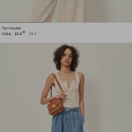
1
2
3
Top
Haydee
145 €
87 €
85 €