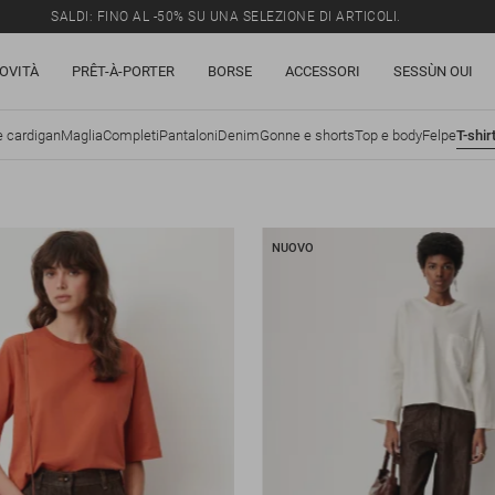
SALDI: FINO AL -50% SU UNA SELEZIONE DI ARTICOLI.
OVITÀ
PRÊT-À-PORTER
BORSE
ACCESSORI
SESSÙN OUI
e cardigan
Maglia
Completi
Pantaloni
Denim
Gonne e shorts
Top e body
Felpe
T-shir
NUOVO