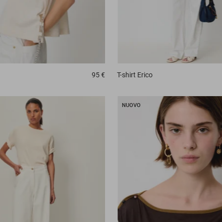
95 €
T-shirt
Erico
NUOVO