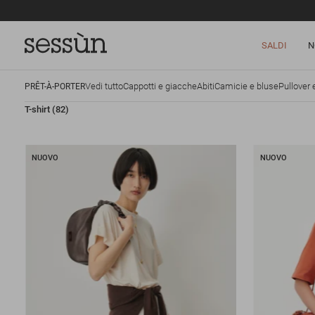
SALDI
N
Vedi tutto
Cappotti e giacche
Abiti
Camicie e bluse
Pullover 
PRÊT-À-PORTER
T-shirt
(82)
NUOVO
NUOVO