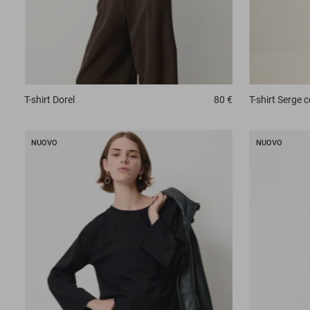
T-shirt
Dorel
80 €
T-shirt
Serge c
NUOVO
NUOVO