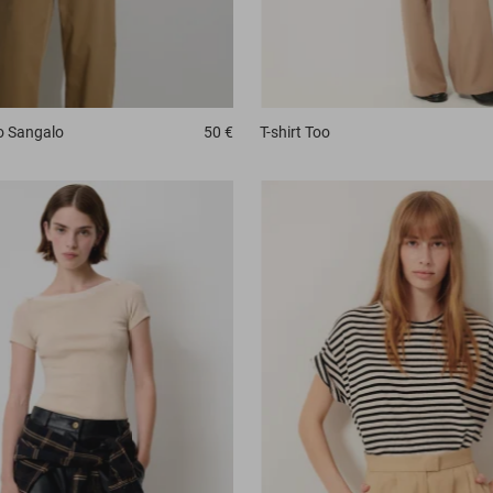
o
Sangalo
50 €
T-shirt
Too