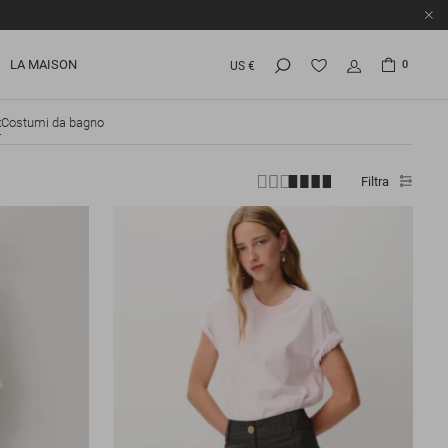
LA MAISON
0
US €
t
Costumi da bagno
Filtra