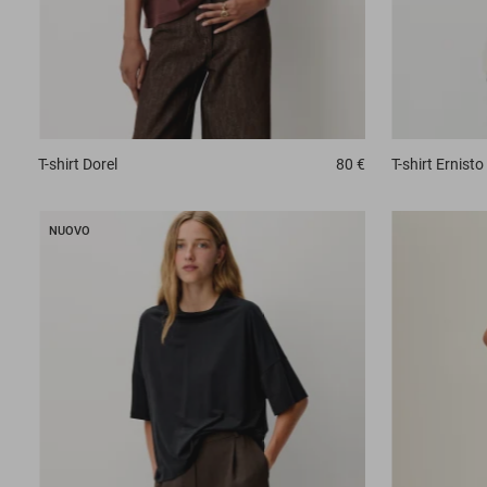
T-shirt
Dorel
80 €
T-shirt
Ernisto
NUOVO