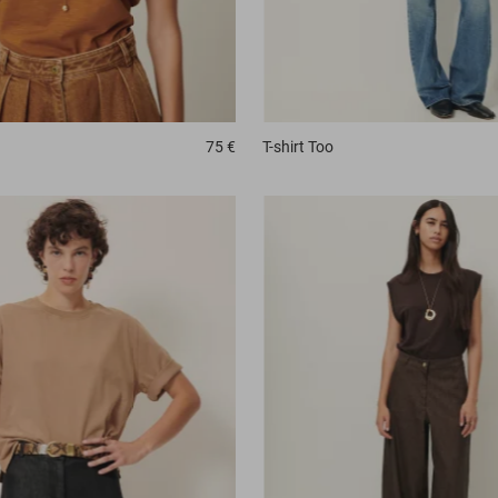
75 €
T-shirt
Too