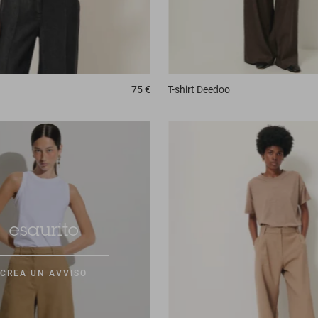
75 €
T-shirt
Deedoo
esaurito
CREA UN AVVISO