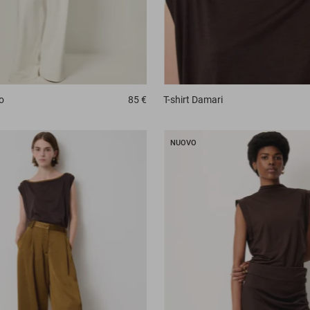
o
85 €
T-shirt
Damari
NUOVO