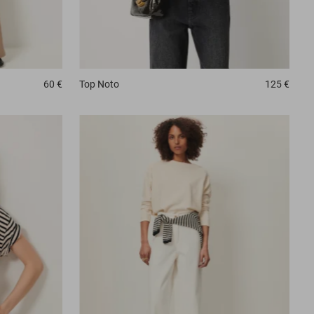
Top
Noto
125 €
60 €