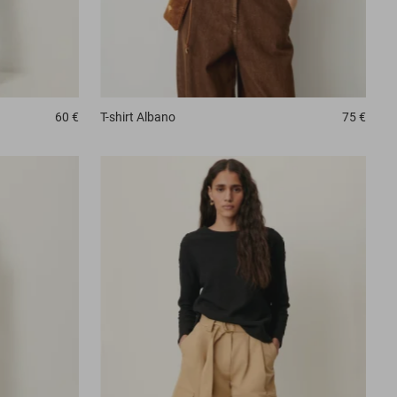
60 €
T-shirt
Albano
75 €