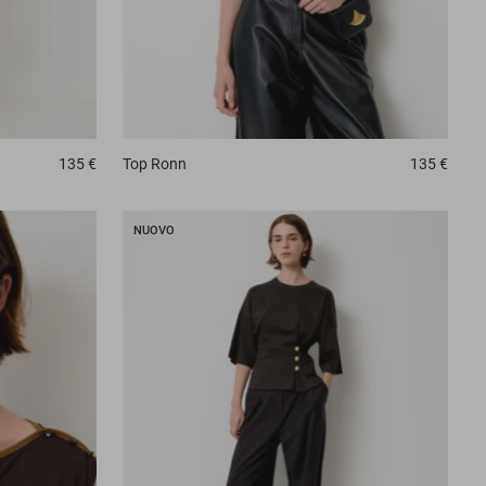
135 €
Top
Ronn
135 €
NUOVO