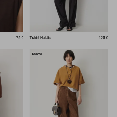
75 €
T-shirt
Naktis
125 €
NUOVO