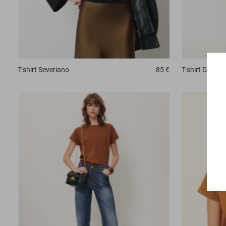
T-shirt
Severiano
85 €
T-shirt
Damari