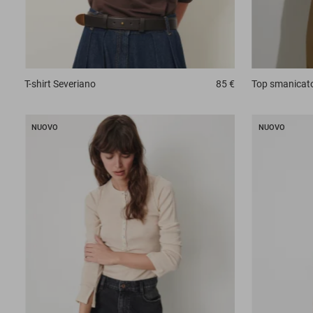
T-shirt
Severiano
85 €
Top smanicat
NUOVO
NUOVO