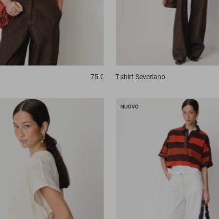
75 €
T-shirt
Severiano
NUOVO