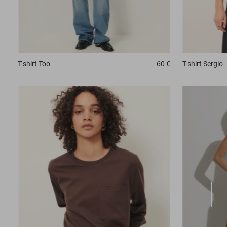
T-shirt
Too
60 €
T-shirt
Sergio