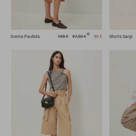
Gonna
Paulista
195 €
97,50 €
90 €
Shorts
Sargi