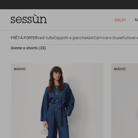
SALDI
N
Vedi tutto
Cappotti e giacche
Abiti
Camicie e bluse
Pullover 
PRÊT-À-PORTER
Gonne e shorts
(33)
NUOVO
NUOVO