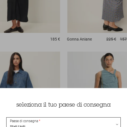
185 €
Gonna
Aniane
225 €
157
seleziona il tuo paese di consegna
Paese di consegna