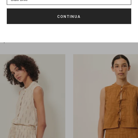
a port
165 €
99 €
95 €
Gonna
Arletta
195 €