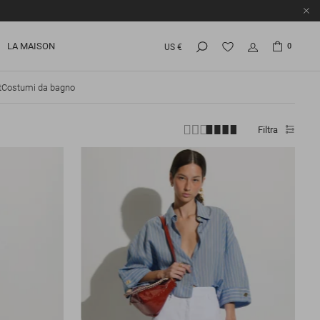
LA MAISON
0
US €
t
Costumi da bagno
Filtra