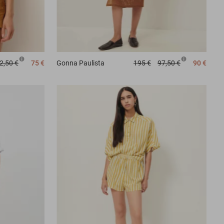
2,50 €
75 €
Gonna
Paulista
195 €
97,50 €
90 €