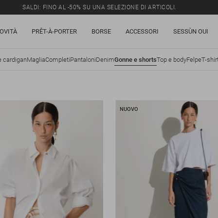
SALDI: FINO AL -50% SU UNA SELEZIONE DI ARTICOLI.
OVITÀ
PRÊT-À-PORTER
BORSE
ACCESSORI
SESSÙN OUI
e cardigan
Maglia
Completi
Pantaloni
Denim
Gonne e shorts
Top e body
Felpe
T-shir
NUOVO