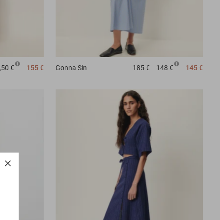
,50 €
155 €
Gonna
Sin
185 €
148 €
145 €