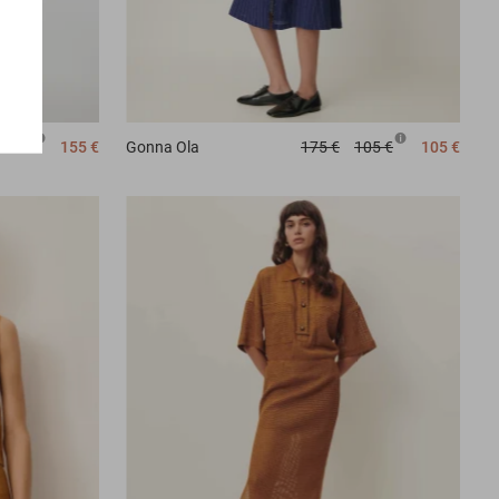
156 €
155 €
Gonna
Ola
175 €
105 €
105 €