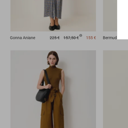
Gonna
Aniane
225 €
157,50 €
155 €
Bermuda
Sant