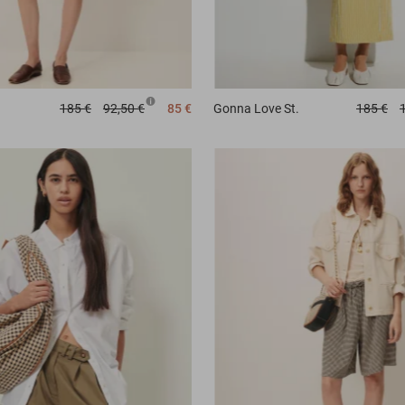
185 €
92,50 €
85 €
Gonna
Love St.
185 €