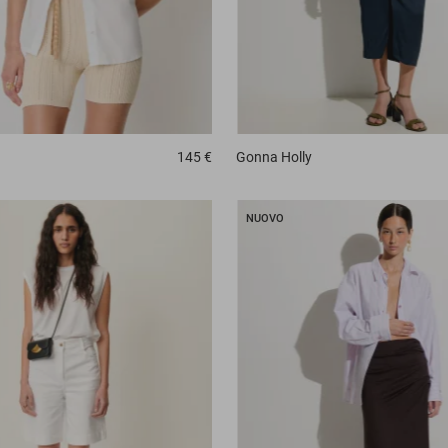
145 €
Gonna
Holly
NUOVO