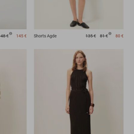
148 €
145 €
Shorts
Agde
135 €
81 €
80 €