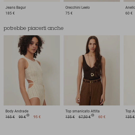
Jeans
Bagur
Orecchini
Leelo
Anell
185 €
75 €
60 €
potrebbe piacerti anche
Body
Andrade
Top smanicato
Attita
Top
A
165 €
99 €
95 €
135 €
67,50 €
60 €
135 €