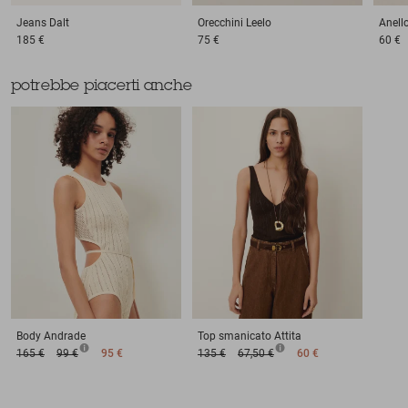
Jeans
Dalt
Orecchini
Leelo
Anell
185 €
75 €
60 €
potrebbe piacerti anche
Body
Andrade
Top smanicato
Attita
165 €
99 €
95 €
135 €
67,50 €
60 €