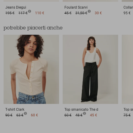
Jeans
Diegui
Foulard
Scarvi
Colla
195 €
117 €
110 €
45 €
31,50 €
30 €
95 €
potrebbe piacerti anche
T-shirt
Clark
Top smanicato
The d
Top s
90 €
63 €
60 €
60 €
48 €
45 €
75 €