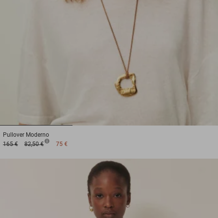
1
2
3
Pullover
Moderno
165 €
82,50 €
75 €