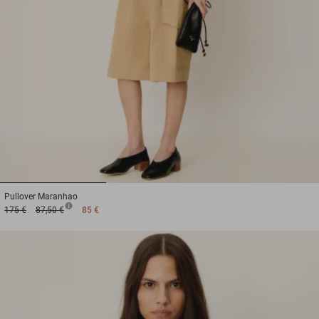
1
2
3
Pullover
Maranhao
175 €
87,50 €
85 €