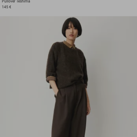
Pullover
Teshima
145 €