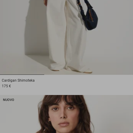
1
2
3
Cardigan
Shimoteka
175 €
NUOVO