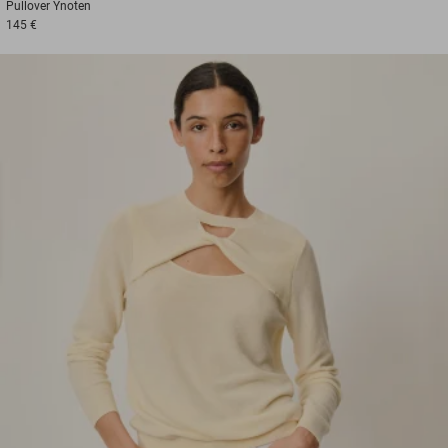
Pullover
Ynoten
145 €