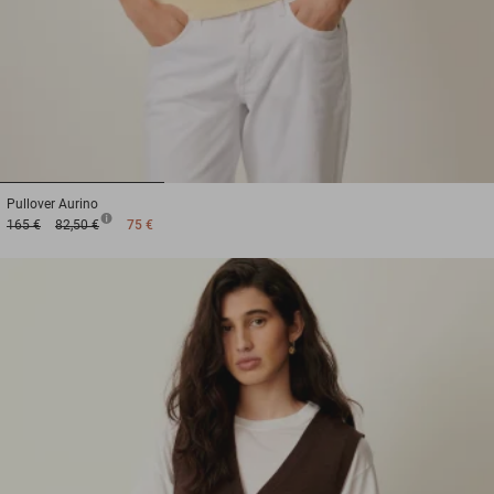
1
2
3
Pullover
Aurino
165 €
82,50 €
75 €