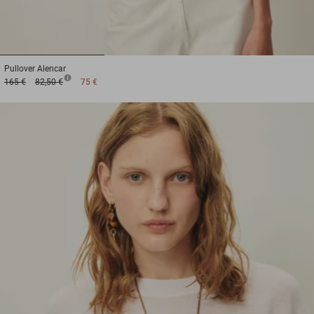
1
2
3
Pullover
Alencar
165 €
82,50 €
75 €