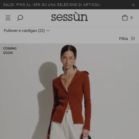
SALDI: FINO AL -50% SU UNA SELEZIONE DI ARTICOLI.
0
Pullover e cardigan
(22)
Filtra
COMING
SOON