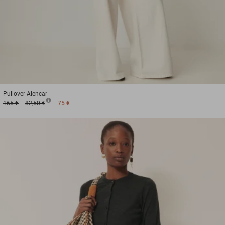
1
2
3
Pullover
Alencar
165 €
82,50 €
75 €