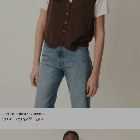
1
2
3
Gilet smanicato
Giancarlo
135 €
67,50 €
65 €