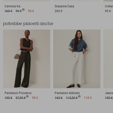
Camicia
Ka
Scarpine
Ceza
Colla
165 €
99 €
95 €
265 €
95 €
potrebbe piacerti anche
Pantaloni
Provenco
Pantaloni
Aldricks
Jean
195 €
97,50 €
90 €
165 €
115,50 €
110 €
195 €