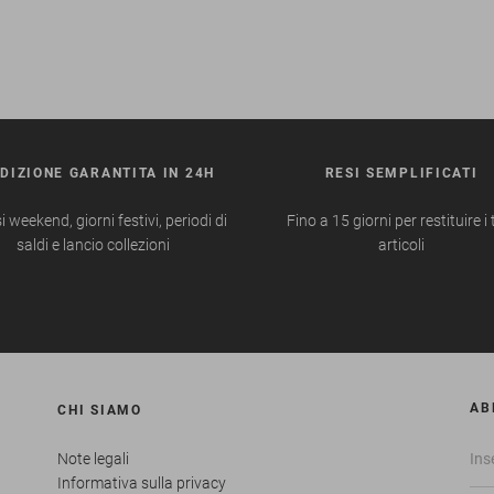
DIZIONE GARANTITA IN 24H
RESI SEMPLIFICATI
i weekend, giorni festivi, periodi di
Fino a 15 giorni per restituire i 
saldi e lancio collezioni
articoli
AB
CHI SIAMO
Note legali
Informativa sulla privacy