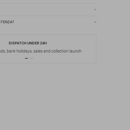
STENZA?
DISPATCH UNDER 24H
s, bank holidays, sales and collection launch
Up t