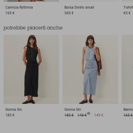
Camicia
Rythmia
Borsa
Divilio small
T-shir
165 €
365 €
65 €
potrebbe piacerti anche
Gonna
Sin
Gonna
Sin
Berm
185 €
185 €
148 €
145 €
165 €