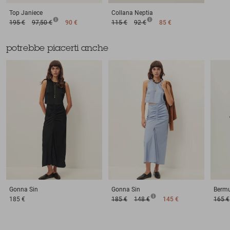
Top
Janiece
Collana
Neptia
195 €
97,50 €
90 €
115 €
92 €
85 €
potrebbe piacerti anche
Gonna
Sin
Gonna
Sin
Berm
185 €
185 €
148 €
145 €
165 €