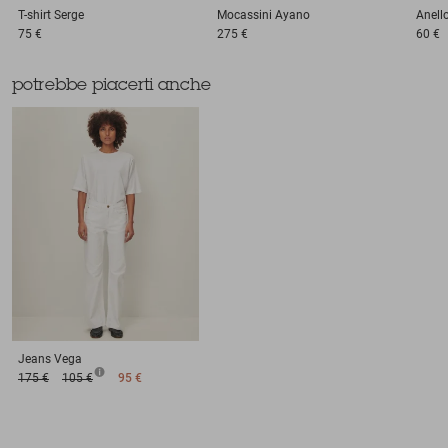
T-shirt
Serge
Mocassini
Ayano
Anell
75 €
275 €
60 €
potrebbe piacerti anche
Jeans
Vega
175 €
105 €
95 €