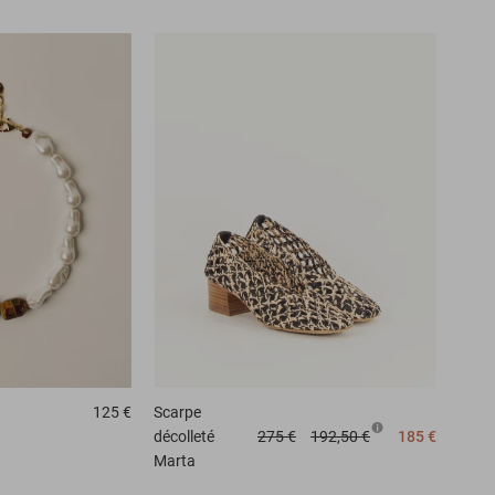
125 €
Scarpe
décolleté
275 €
192,50 €
185 €
Marta