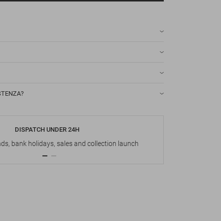
STENZA?
DISPATCH UNDER 24H
s, bank holidays, sales and collection launch
Up t