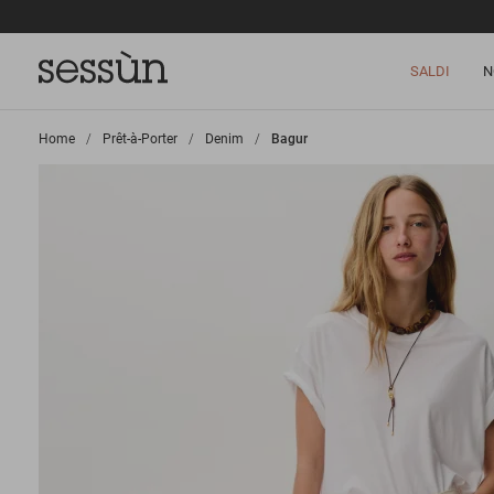
SALDI
N
Home
>
Prêt-à-Porter
>
Denim
>
Bagur