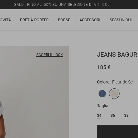
SALDI: FINO AL -50% SU UNA SELEZIONE DI ARTICOLI.
OVITÀ
PRÊT-À-PORTER
BORSE
ACCESSORI
SESSÙN OUI
JEANS
BAGUR
SCOPRI IL LOOK
185 €
Colore
Fleur de Sel
Taglia
34
36
38