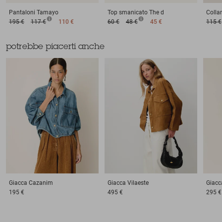
Pantaloni
Tamayo
Top smanicato
The d
Colla
195 €
117 €
110 €
60 €
48 €
45 €
115 €
potrebbe piacerti anche
Giacca
Cazanim
Giacca
Vilaeste
Giacc
195 €
495 €
295 €