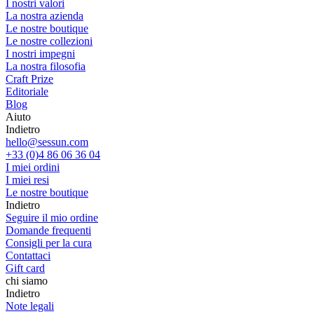
I nostri valori
La nostra azienda
Le nostre boutique
Le nostre collezioni
I nostri impegni
La nostra filosofia
Craft Prize
Editoriale
Blog
Aiuto
Indietro
hello@sessun.com
+33 (0)4 86 06 36 04
I miei ordini
I miei resi
Le nostre boutique
Indietro
Seguire il mio ordine
Domande frequenti
Consigli per la cura
Contattaci
Gift card
chi siamo
Indietro
Note legali