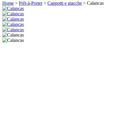
Home
>
Prêt-à-Porter
>
Cappotti e giacche
>
Calancas