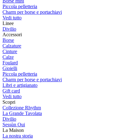
Borse mini
Piccola pelletteria
Charm per borse e portachiavi
Vedi tutto
Linee
Divilio
Accessori
Borse
Calzature
Cinture
Calze
Foulard
Gioielli
Piccola pelletteria
Charm per borse e portachiavi
Libri e artigianato
Gift card
Vedi tutto
Scopri
Collezione Rhythm
La Grande Tavolata
Divilio
Sessùn Oui
La Maison
La nostra storia