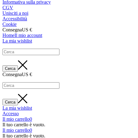
Informativa sulla privacy
CGV
Unisciti a noi
Accessibilità
Cookie
Consegna
US €
Home
Il mio account
La mia wishlist
Consegna
US €
La mia wishlist
Accesso
Il mio carrello
0
Il tuo carrello è vuoto.
Il mio carrello
0
Il tuo carrello è vuoto.