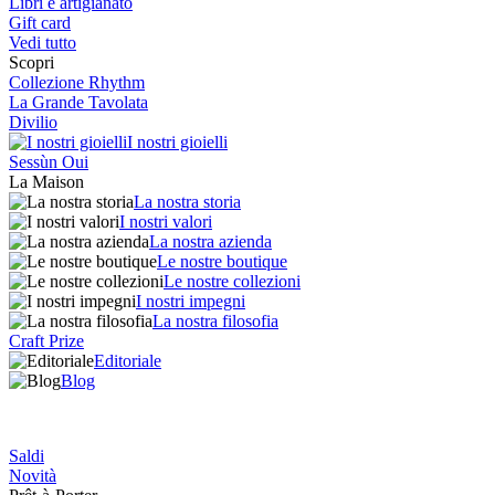
Libri e artigianato
Gift card
Vedi tutto
Scopri
Collezione Rhythm
La Grande Tavolata
Divilio
I nostri gioielli
Sessùn Oui
La Maison
La nostra storia
I nostri valori
La nostra azienda
Le nostre boutique
Le nostre collezioni
I nostri impegni
La nostra filosofia
Craft Prize
Editoriale
Blog
Saldi
Novità