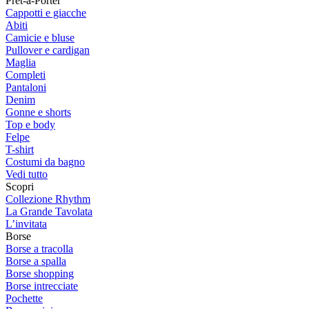
Prêt-à-Porter
Cappotti e giacche
Abiti
Camicie e bluse
Pullover e cardigan
Maglia
Completi
Pantaloni
Denim
Gonne e shorts
Top e body
Felpe
T-shirt
Costumi da bagno
Vedi tutto
Scopri
Collezione Rhythm
La Grande Tavolata
L’invitata
Borse
Borse a tracolla
Borse a spalla
Borse shopping
Borse intrecciate
Pochette