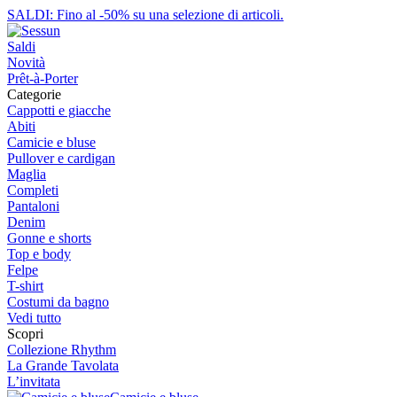
SALDI: Fino al -50% su una selezione di articoli.
Saldi
Novità
Prêt-à-Porter
Categorie
Cappotti e giacche
Abiti
Camicie e bluse
Pullover e cardigan
Maglia
Completi
Pantaloni
Denim
Gonne e shorts
Top e body
Felpe
T-shirt
Costumi da bagno
Vedi tutto
Scopri
Collezione Rhythm
La Grande Tavolata
L’invitata