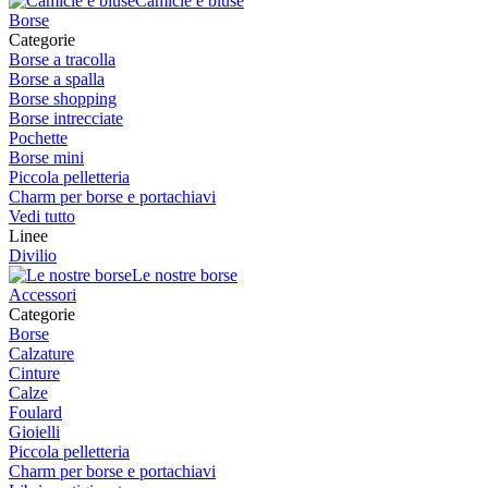
Camicie e bluse
Borse
Categorie
Borse a tracolla
Borse a spalla
Borse shopping
Borse intrecciate
Pochette
Borse mini
Piccola pelletteria
Charm per borse e portachiavi
Vedi tutto
Linee
Divilio
Le nostre borse
Accessori
Categorie
Borse
Calzature
Cinture
Calze
Foulard
Gioielli
Piccola pelletteria
Charm per borse e portachiavi