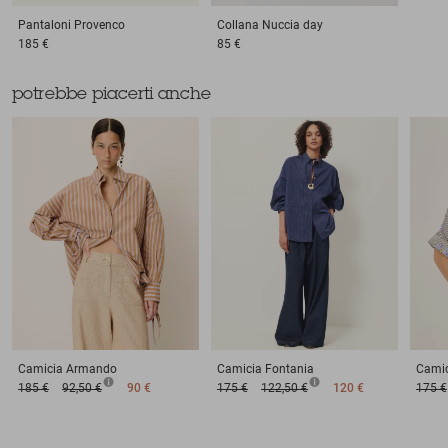
Pantaloni
Provenco
Collana
Nuccia day
185 €
85 €
potrebbe piacerti anche
Camicia
Armando
Camicia
Fontania
Camic
185 €
92,50 €
90 €
175 €
122,50 €
120 €
175 €