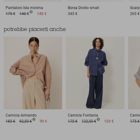
Pantaloni
Isla minima
Borsa
Divilio small
Scarp
175 €
140 €
140 €
345 €
265 €
potrebbe piacerti anche
Camicia
Armando
Camicia
Fontania
Camic
185 €
92,50 €
90 €
175 €
122,50 €
120 €
175 €