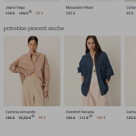
Jeans
Vega
Mocassini
Hikari
Colla
175 €
105 €
95 €
295 €
95 €
potrebbe piacerti anche
Camicia
Armando
Overshirt
Nevada
Camic
185 €
92,50 €
90 €
185 €
111 €
105 €
135 €