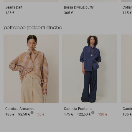
Jeans
Dalt
Borsa
Diviluz puffy
Colla
185 €
365 €
115 €
potrebbe piacerti anche
Camicia
Armando
Camicia
Fontania
Camic
185 €
92,50 €
90 €
175 €
122,50 €
120 €
135 €