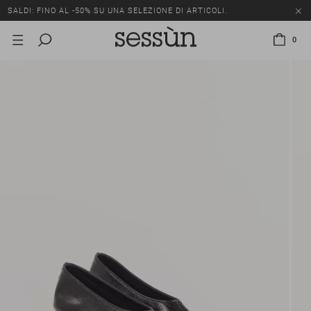
SALDI: FINO AL -50% SU UNA SELEZIONE DI ARTICOLI.
0