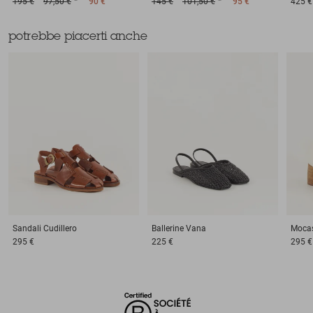
195 €
97,50 €
90 €
145 €
101,50 €
95 €
425 €
potrebbe piacerti anche
Sandali
Cudillero
Ballerine
Vana
Mocas
295 €
225 €
295 €