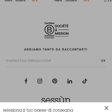
195 €
97,50 €
90 €
145 €
101,50 €
95 €
275 €
ABBIAMO TANTO DA RACCONTARTI
OK
seleziona il tuo paese di consegna