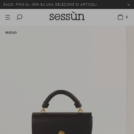
SALDI: FINO AL -50% SU UNA SELEZIONE DI ARTICOLI.
0
NUOVO