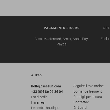
PAGAMENTO SICURO
SPE
Visa, Mastercard, Amex, Apple Pay,
Esclus
Paypal
AIUTO
Seguire il mio ordine
hello@sessun.com
Domande frequenti
+33 (0)4 86 06 36 04
Consigli per la cura
I miei ordini
Contattaci
I miei resi
Gift card
Le nostre boutique