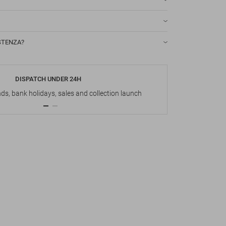
STENZA?
DISPATCH UNDER 24H
s, bank holidays, sales and collection launch
Up t