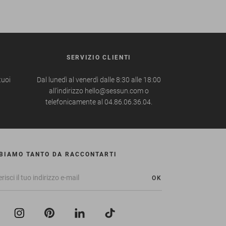
SERVIZIO CLIENTI
tuoi
Dal lunedì al venerdì dalle 8:30 alle 18:00
all'indirizzo hello@sessun.com o
telefonicamente al 04.86.06.36.04.
BIAMO TANTO DA RACCONTARTI
OK