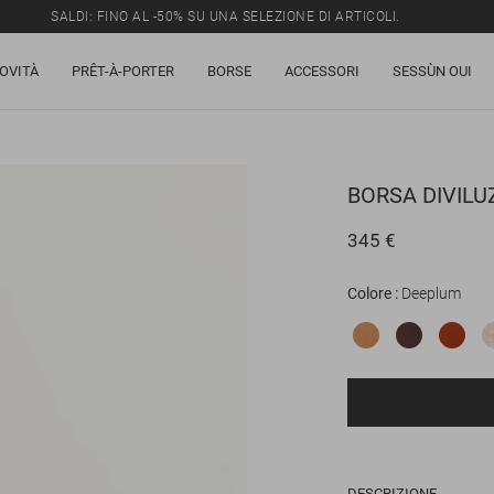
SALDI: FINO AL -50% SU UNA SELEZIONE DI ARTICOLI.
OVITÀ
PRÊT-À-PORTER
BORSE
ACCESSORI
SESSÙN OUI
BORSA
DIVILU
345 €
Colore
Deeplum
DESCRIZIONE