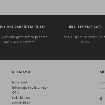
DIZIONE GARANTITA IN 24H
RESI SEMPLIFICATI
i weekend, giorni festivi, periodi di
Fino a 15 giorni per restituire i 
saldi e lancio collezioni
articoli
AB
CHI SIAMO
Note legali
Informativa sulla privacy
CGV
Unisciti a noi
Accessibilità